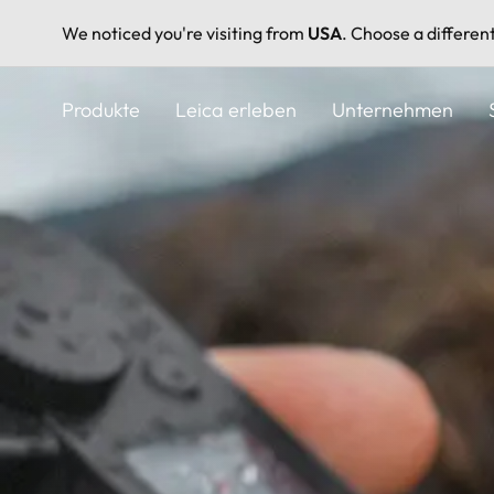
We noticed you're visiting from
USA
. Choose a differen
Direkt
zum
Produkte
Leica erleben
Unternehmen
Inhalt