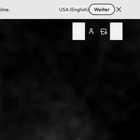
line.
USA (English)
Weiter