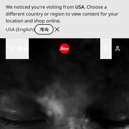
We noticed you're visiting from
USA
. Choose a
different country or region to view content for your
location and shop online.
USA (English)
계속
주
메뉴
요
콘
Leica logo - Home
텐
츠
로
건
너
뛰
기