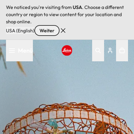
We noticed you're visiting from
USA
. Choose a different
country or region to view content for your location and
shop online.
USA (English)
Weiter
Direkt
Menü
zum
Inhalt
Leica logo - Home