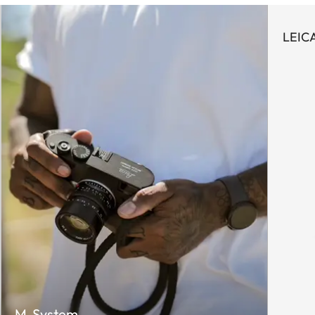
LEIC
M-System