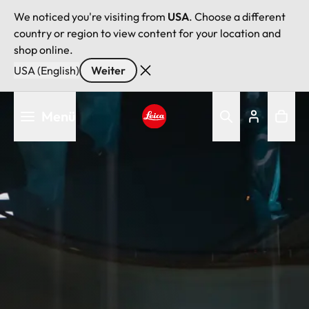
We noticed you're visiting from
USA
. Choose a different
country or region to view content for your location and
shop online.
USA (English)
Weiter
Direkt
Menü
zum
Inhalt
Leica logo - Home