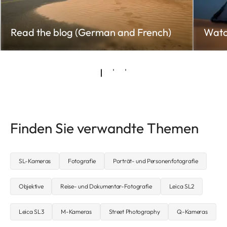
Read the blog (German and French)
Watc
Finden Sie verwandte Themen
SL-Kameras
Fotografie
Porträt- und Personenfotografie
Objektive
Reise- und Dokumentar-Fotografie
Leica SL2
Leica SL3
M-Kameras
Street Photography
Q-Kameras