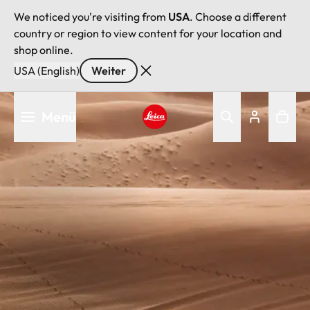
We noticed you're visiting from
USA
. Choose a different
country or region to view content for your location and
shop online.
USA (English)
Weiter
Direkt
Menü
zum
Inhalt
Leica logo - Home