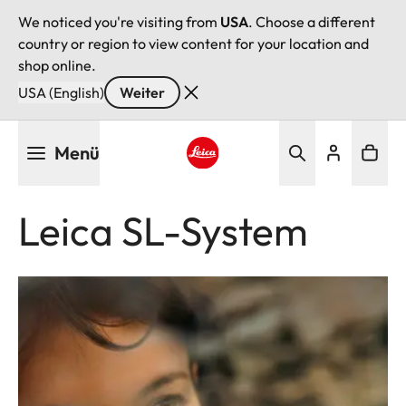
We noticed you're visiting from
USA
. Choose a different
country or region to view content for your location and
shop online.
USA (English)
Weiter
Direkt
Menü
zum
Inhalt
Leica logo - Home
Leica SL-System