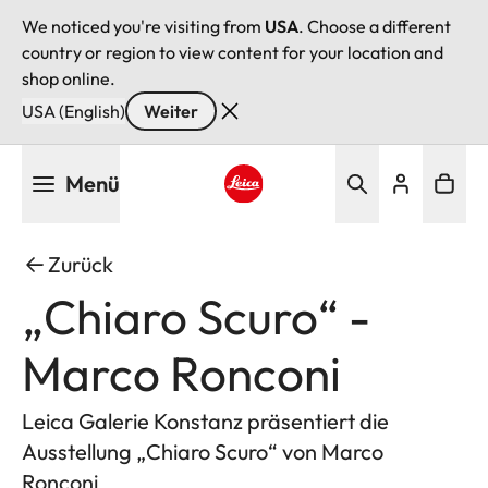
We noticed you're visiting from
USA
. Choose a different
country or region to view content for your location and
shop online.
USA (English)
Weiter
Direkt
Menü
zum
Inhalt
Leica logo - Home
Zurück
„Chiaro Scuro“ -
Marco Ronconi
Leica Galerie Konstanz präsentiert die
Ausstellung „Chiaro Scuro“ von Marco
Ronconi