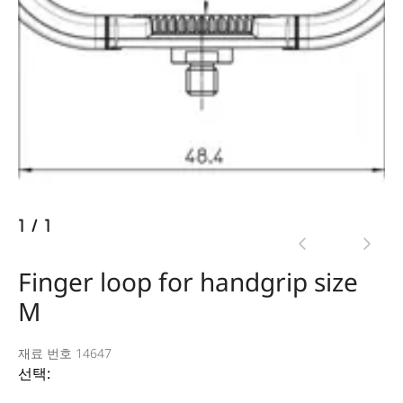
1
/
1
Finger loop for handgrip size
M
재료 번호 14647
선택: