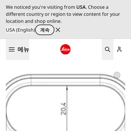
We noticed you're visiting from
USA
. Choose a
different country or region to view content for your
location and shop online.
USA (English)
계속
주
메뉴
요
콘
Leica logo - Home
텐
츠
로
건
너
뛰
기