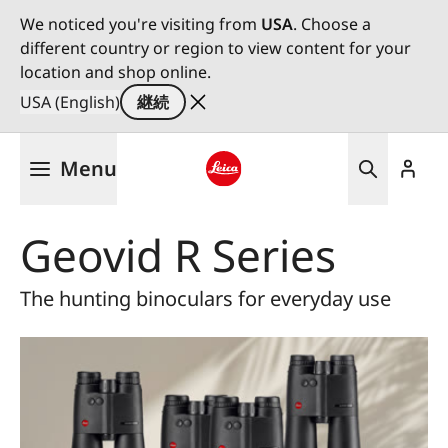
We noticed you're visiting from
USA
. Choose a
different country or region to view content for your
location and shop online.
USA (English)
継続
メ
Menu
イ
ン
Leica logo - Home
コ
Geovid R Series
ン
テ
ン
The hunting binoculars for everyday use
ツ
に
移
動