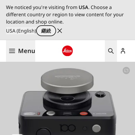
We noticed you're visiting from
USA
. Choose a
different country or region to view content for your
location and shop online.
USA (English)
継続
メ
Menu
イ
ン
Leica logo - Home
コ
ン
テ
ン
ツ
に
移
動