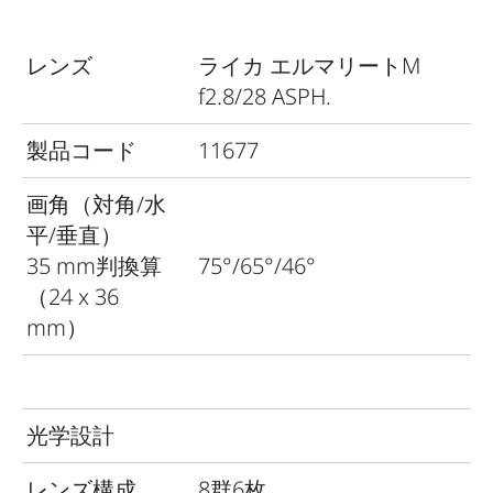
レンズ
ライカ エルマリートM
f2.8/28 ASPH.
製品コード
11677
画角（対角/水
平/垂直）
35 mm判換算
75°/65°/46°
（24 x 36
mm）
光学設計
レンズ構成
8群6枚