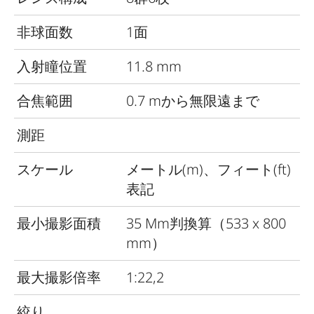
非球面数
1面
入射瞳位置
11.8 mm
合焦範囲
0.7 mから無限遠まで
測距
スケール
メートル(m)、フィート(ft)
表記
最小撮影面積
35 Mm判換算（533 x 800
mm）
最大撮影倍率
1:22,2
絞り