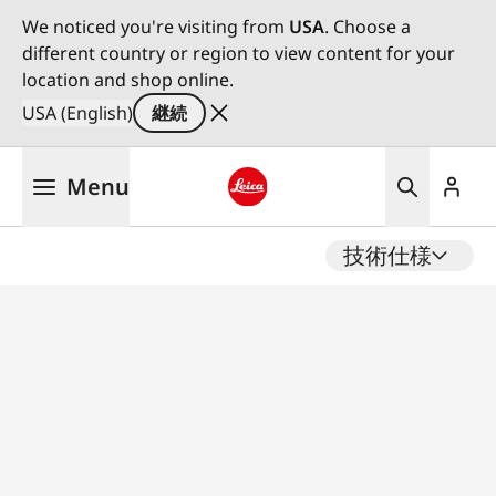
We noticed you're visiting from
USA
. Choose a
different country or region to view content for your
location and shop online.
USA (English)
継続
メ
Menu
イ
ン
Leica logo - Home
コ
技術仕様
ン
テ
ン
ツ
に
移
動