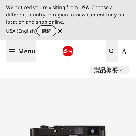
We noticed you're visiting from
USA
. Choose a
different country or region to view content for your
location and shop online.
USA (English)
継続
メ
Menu
イ
ン
Leica logo - Home
コ
製品概要
ン
テ
ン
ツ
に
移
動