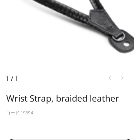
1
/
1
Wrist Strap, braided leather
コード 19694