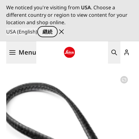
We noticed you're visiting from
USA
. Choose a
different country or region to view content for your
location and shop online.
USA (English)
継続
メ
Menu
イ
ン
Leica logo - Home
コ
ン
テ
ン
ツ
に
移
動