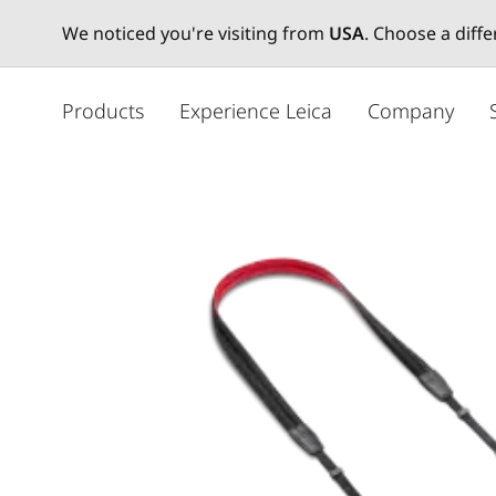
We noticed you're visiting from
USA
. Choose a diff
メ
イ
Products
Experience Leica
Company
ン
コ
ン
テ
ン
ツ
に
移
動