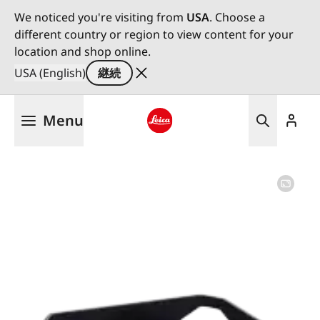
We noticed you're visiting from
USA
. Choose a
different country or region to view content for your
location and shop online.
USA (English)
継続
メ
Menu
イ
ン
Leica logo - Home
コ
ン
テ
ン
ツ
に
移
動