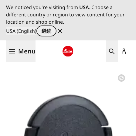
We noticed you're visiting from
USA
. Choose a
different country or region to view content for your
location and shop online.
USA (English)
継続
メ
Menu
イ
ン
Leica logo - Home
コ
ン
テ
ン
ツ
に
移
動