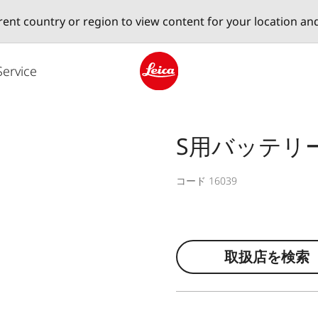
erent country or region to view content for your location an
Service
Leica logo - Home
S用バッテリー 
コード 16039
取扱店を検索