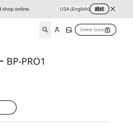
d shop online.
USA (English)
継続
Online Store
BP-PRO1