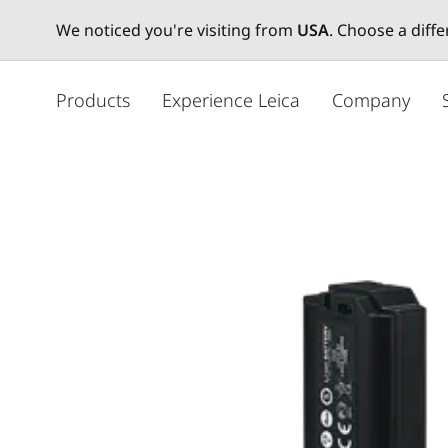
We noticed you're visiting from
USA
. Choose a diff
メ
イ
Products
Experience Leica
Company
ン
コ
ン
テ
ン
ツ
に
移
動