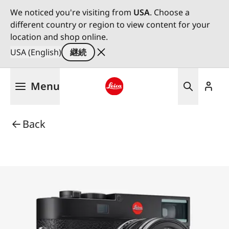
We noticed you're visiting from
USA
. Choose a
different country or region to view content for your
location and shop online.
USA (English)
継続
メ
Menu
イ
ン
Leica logo - Home
コ
Back
ン
テ
ン
ツ
に
移
動