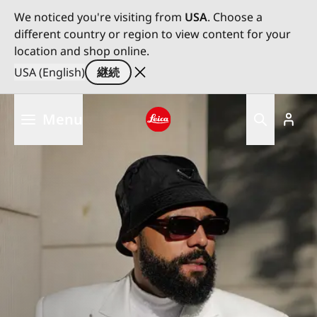
We noticed you're visiting from
USA
. Choose a
different country or region to view content for your
location and shop online.
USA (English)
継続
メ
Menu
イ
ン
Leica logo - Home
コ
ン
テ
ン
ツ
に
移
動