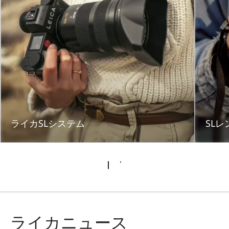
ライカSLシステム
SLレ
ライカニュース