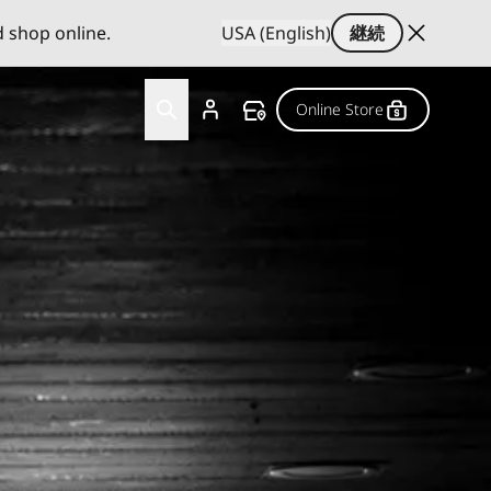
d shop online.
USA (English)
継続
Online Store