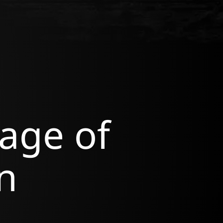
age of
n