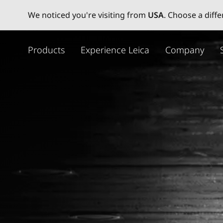
We noticed you're visiting from
USA
. Choose a diff
メ
イ
Products
Experience Leica
Company
ン
コ
ン
テ
ン
ツ
に
移
動