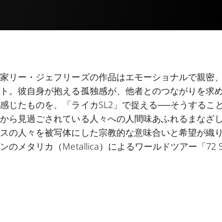
真家リー・ジェフリーズの作品はエモーショナルで親密
ート。彼自身が抱える孤独感が、他者とのつながりを求
感じたものを、「ライカSL2」で捉える──そうするこ
会から見過ごされている人々への人間味あふれるまなざ
レスの人々を被写体にした宗教的な意味合いと希望が織
メタリカ（Metallica）によるワールドツアー「72 S
。