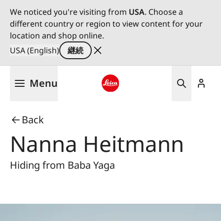
We noticed you're visiting from
USA
. Choose a
different country or region to view content for your
location and shop online.
USA (English)
継続
メ
Menu
イ
ン
Leica logo - Home
コ
Back
ン
テ
Nanna Heitmann
ン
ツ
Hiding from Baba Yaga
に
移
動