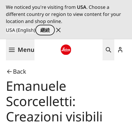
We noticed you're visiting from
USA
. Choose a
different country or region to view content for your
location and shop online.
USA (English)
継続
メ
Menu
イ
ン
Leica logo - Home
コ
Back
ン
テ
Emanuele
ン
ツ
Scorcelletti:
に
移
Creazioni visibili
動