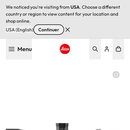
We noticed you're visiting from
USA
. Choose a different
country or region to view content for your location and
shop online.
USA (English)
Continuer
Aller
Menu
au
contenu
Leica logo - Home
principal