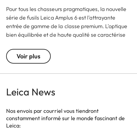
Pour tous les chasseurs pragmatiques, la nouvelle
série de fusils Leica Amplus 6 est l'attrayante
entrée de gamme de la classe premium. L'optique
bien équilibrée et de haute qualité se caractérise
par un point lumineux extrêmement net, un zoom
6x, une grande pupille de sortie et un large champ
Voir plus
de vision. La conception robuste fait du Leica
Amplus 6 un instrument idéal pour une utilisation
sans compromis sur n'importe quel terrain, même
dans les conditions météorologiques les plus
Leica News
défavorables. Le toucher de haute qualité des
éléments fonctionnels assure une manipulation
Nos envois par courriel vous tiendront
sûre et flexible au moment décisif.
constamment informé sur le monde fascinant de
Leica: