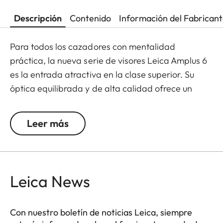
Descripción
Contenido
Información del Fabrican
Para todos los cazadores con mentalidad
práctica, la nueva serie de visores Leica Amplus 6
es la entrada atractiva en la clase superior. Su
óptica equilibrada y de alta calidad ofrece un
punto luminoso extremadamente nítido, un zoom
6x, una gran pupila de salida y un amplio campo
Leer más
de visión. Su diseño robusto hace que el Leica
Amplus 6 sea ideal para un uso sin concesiones en
cualquier terreno, incluso en las condiciones
meteorológicas más adversas. El tacto de alta
Leica News
calidad de los elementos funcionales garantiza un
manejo seguro y flexible en el momento decisivo.
Con nuestro boletín de noticias Leica, siempre