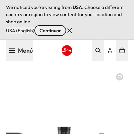
We noticed you're visiting from
USA
. Choose a different
country or region to view content for your location and
shop online.
USA (English)
Continuar
Pasar
Menú
al
contenido
Leica logo - Home
principal