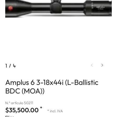
1
/
4
Amplus 6 3-18x44i (L-Ballistic
BDC (MOA))
N.º artículo 50211
*
$35,500.00
* incl. IVA