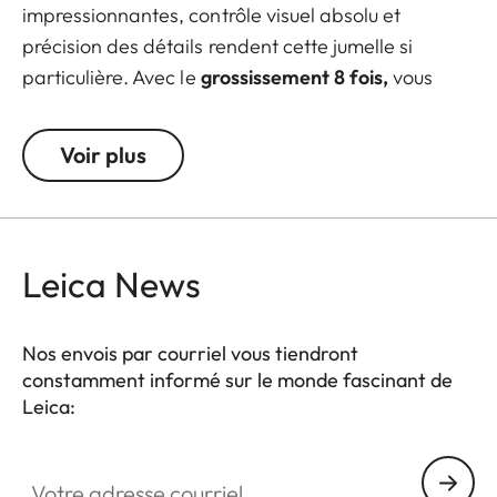
impressionnantes, contrôle visuel absolu et
précision des détails rendent cette jumelle si
particulière. Avec le
grossissement 8 fois,
vous
êtes toujours parfaitement équipé pour vivre des
observations mémorables. Que ce soit en balade
Voir plus
dominicale ou lors d’une régate de voile, les
jumelles Leica Trinovid 8x40
sont votre
compagnon incontournable en toute situation.
Leica News
Nos envois par courriel vous tiendront
constamment informé sur le monde fascinant de
Leica:
Votre adresse courriel