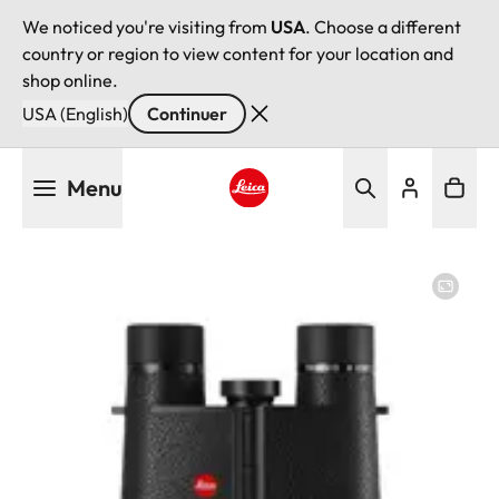
We noticed you're visiting from
USA
. Choose a different
country or region to view content for your location and
shop online.
USA (English)
Continuer
Aller
Menu
au
contenu
Leica logo - Home
principal