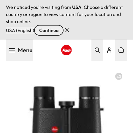
We noticed you're visiting from
USA
. Choose a different
country or region to view content for your location and
shop online.
USA (English)
Continua
Salta
Menu
al
contenuto
Leica logo - Home
principale