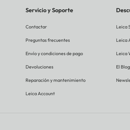
Resistente al agua
lentes externa
Servicio y Soporte
Desc
Dimensiones (Ancho x A x P)
112 x 146 x 53
Peso
aprox. 640 g
Contactar
Leica 
Preguntas frecuentes
Leica
Envío y condiciones de pago
Leica 
Devoluciones
El Blo
Reparación y mantenimiento
Newsle
Leica Account