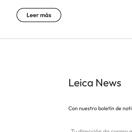
cualquier situación.
Leer más
La vuelta del icónico prismático de la misión Ap
No fue coincidencia que la NASA decidiera enviar u
de 1969. Compacto, fino y elegante gracias a su d
accesorio atemporal. Está protegido por una carc
materiales, por lo que los Trinovid Apolo son rob
siendo capaces de ofrecer los mejores resultado
Leica News
Óptica de primera
La óptica potente de los Trinovid Apolo está fabr
mercado, y gracias a ellos podrás disfrutar de h
Con nuestro boletín de not
ve el ojo humano. Las imágenes son nítidas con co
manejo intuitivo, te permitirá observar moment
Tu dirección de correo electró
especialmente al viajar.