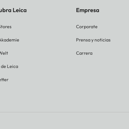
s.
ubra Leica
Empresa
 mm
Stores
Corporate
 Akademie
Prensa y noticias
Welt
Carrera
g de Leica
tter