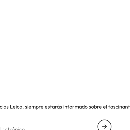
olo
n Trinovid en la misión del Apolo 11 a la luna en julio
iseño clásico de cuero negro, se convierte en un
asa de aluminio ultraligera y con los mejores
ustos, resistentes al agua y a prueba de salpicaduras,
s en condiciones adversas.
icada con los últimos cristales y recubrimientos del
asta el más mínimo detalle, mucho más allá de lo que
icias Leica, siempre estarás informado sobre el fascinan
lores naturales, brillo y gran contraste. Gracias a su
os muy especiales de una forma cómoda y relajada,
nico