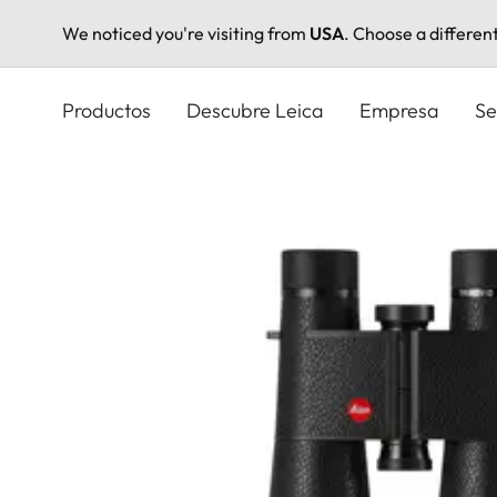
We noticed you're visiting from
USA
. Choose a differen
Pasar
al
Productos
Descubre Leica
Empresa
Se
contenido
principal