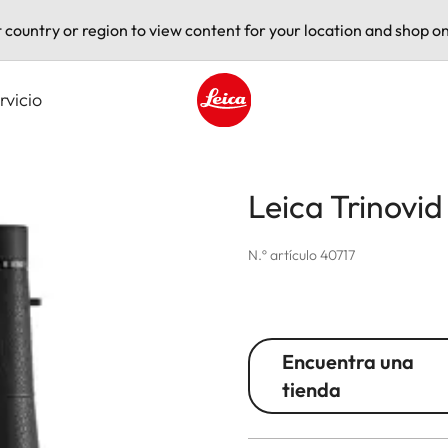
t country or region to view content for your location and shop on
rvicio
Leica logo - Home
Leica Trinovi
N.º artículo 40717
Encuentra una
tienda