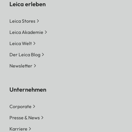
Deluxe zur Wiederherstellung von versehentlich
Leica erleben
gelöschten Bildern.
Leica Stores
Leica Akademie
Leica Welt
Der Leica Blog
Newsletter
Unternehmen
Corporate
Presse & News
Karriere