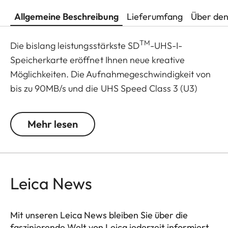
Allgemeine Beschreibung
Lieferumfang
Über den
TM
Die bislang leistungsstärkste SD
-UHS-I-
Speicherkarte eröffnet Ihnen neue kreative
Möglichkeiten. Die Aufnahmegeschwindigkeit von
bis zu 90MB/s und die UHS Speed Class 3 (U3)
ermöglichen atemberaubende und
verzögerungsfreie Videos in hochauflösendem 4K
Mehr lesen
UHD. Für eine schnelle Postproduktion direkt im
Anschluss an das Fotoshootings erreicht die Karte
eine Übertragungsgeschwindigkeit von bis zu
170MB/s. Zudem hält die Speicherkarte Witterung,
Leica News
Wasser, Stößen und anderen Gefahren stand,
damit Sie sie überall bedenkenlos verwenden
Mit unseren Leica News bleiben Sie über die
können.
faszinierende Welt von Leica jederzeit informiert.