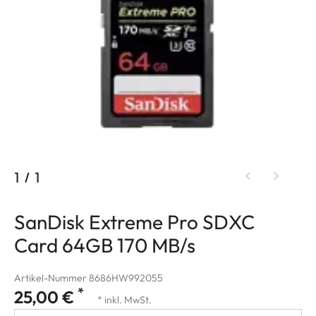
1
/
1
SanDisk Extreme Pro SDXC
Card 64GB 170 MB/s
Artikel-Nummer 8686HW992055
*
25,00 €
* inkl. MwSt.