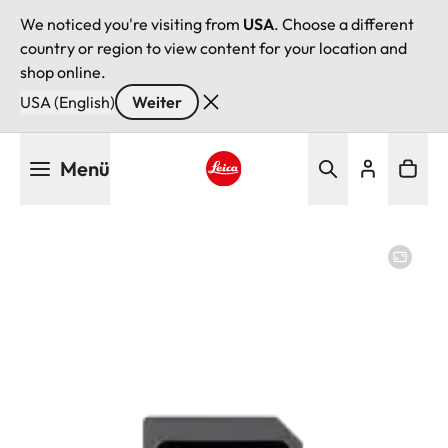
We noticed you're visiting from
USA
. Choose a different
country or region to view content for your location and
shop online.
USA (English)
Weiter
Direkt
Menü
zum
Inhalt
Leica logo - Home