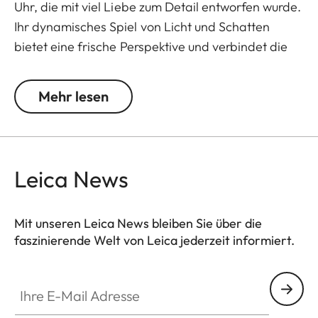
Uhr, die mit viel Liebe zum Detail entworfen wurde.
Ihr dynamisches Spiel von Licht und Schatten
bietet eine frische Perspektive und verbindet die
Kunst der Uhrmacherei mit der Essenz der
Fotografie.
Mehr lesen
Angetrieben wird die ZM 11 vom Leica Boutique
Kaliber LA-3001, das in Zusammenarbeit mit dem
Schweizer Hersteller Chronode entwickelt wurde.
Leica News
Die Uhr bietet präzise Zeitmessung und eine
Gangreserve von 60 Stunden, wobei sie in fünf
Positionen gemessen wird, um eine optimale
Mit unseren Leica News bleiben Sie über die
faszinierende Welt von Leica jederzeit informiert.
Genauigkeit zu gewährleisten.
Mit 35 sorgfältig gefassten Edelsteinen und
Ihre E-Mail Adresse
raffinierten Veredelungstechniken wird das Kaliber