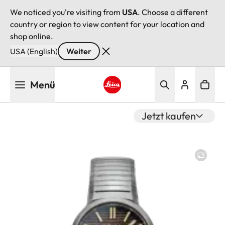
We noticed you're visiting from
USA
. Choose a different
country or region to view content for your location and
shop online.
USA (English)
Weiter
Direkt
Menü
zum
Inhalt
Leica logo - Home
Jetzt kaufen