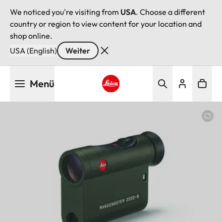
We noticed you're visiting from
USA
. Choose a different
country or region to view content for your location and
shop online.
USA (English)
Weiter
Direkt
Menü
zum
Inhalt
Leica logo - Home