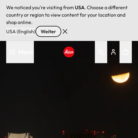
We noticed you're visiting from
USA
. Choose a different
country or region to view content for your location and
shop online.
USA (English)
Weiter
Direkt
Menü
zum
Inhalt
Leica logo - Home