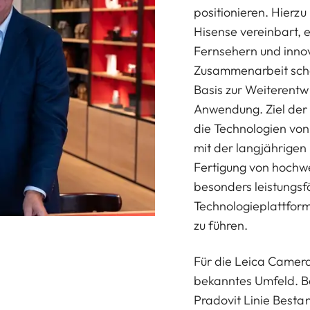
positionieren. Hierz
Hisense vereinbart, 
Fernsehern und innov
Zusammenarbeit scha
Basis zur Weiterentw
Anwendung. Ziel der l
die Technologien vo
mit der langjährigen
Fertigung von hochwe
besonders leistungsf
Technologieplattfor
zu führen.
Für die Leica Camera 
bekanntes Umfeld. Be
Pradovit Linie Bestan