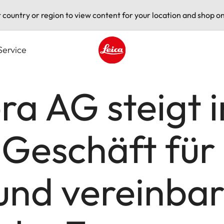
t country or region to view content for your location and shop on
Service
Leica logo - Home
a AG steigt i
Geschäft für
und vereinbar