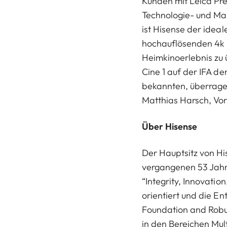
Kunden mit Leica Pre
Technologie- und Ma
ist Hisense der ideal
hochauflösenden 4k 
Heimkinoerlebnis zu 
Cine 1 auf der IFA de
bekannten, überragen
Matthias Harsch, Vo
Über Hisense
Der Hauptsitz von Hi
vergangenen 53 Jahr
“Integrity, Innovatio
orientiert und die E
Foundation and Robus
in den Bereichen Mul