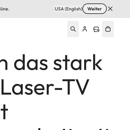
line.
USA (English)
Weiter
n das stark
 Laser-TV
t