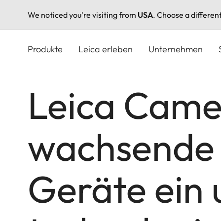
We noticed you're visiting from
USA
. Choose a differen
Direkt
zum
Produkte
Leica erleben
Unternehmen
Inhalt
Leica Camer
wachsende 
Geräte ein 