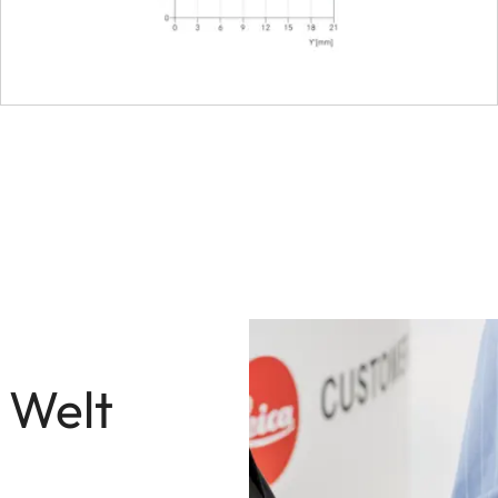
Leica M-Bajonett mit 6-
46
integriert, ausziehbar
ca. 46 mm
ca. 58 mm
ca. 338 g
 Welt