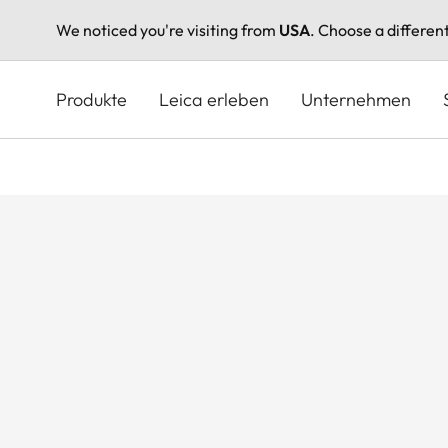
We noticed you're visiting from
USA
. Choose a differen
Direkt
zum
Produkte
Leica erleben
Unternehmen
Inhalt