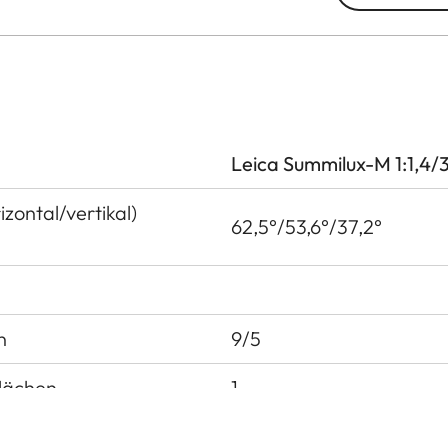
Leica Summilux-M 1:1,4
izontal/vertikal)
62,5°/53,6°/37,2°
n
9/5
Flächen
1
e vor dem Bajonett
16 mm