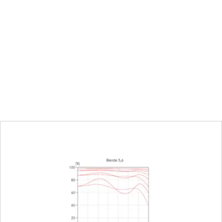
eter (m)/Fuß (ft)
fen einstellbar