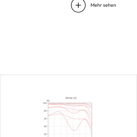
Mehr sehen
Arbeitsbereich
Entfernungseinstellung
Skala
Kleinstes Objektfeld
Größter Maßstab
Blende
Einstellung/Funktionswe
Kleinste Blende
Anzahl der Blendenlame