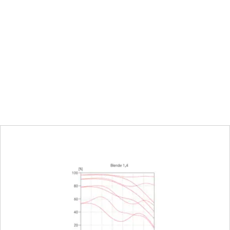
0,4 m bis ∞
Kombinierte Einteilung M
213 x 319 mm
1:8,9
ise
Rastblende, in halben Stu
16
llen
11