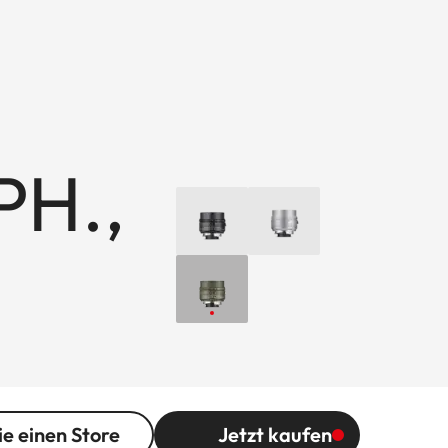
PH.,
ie einen Store
Jetzt kaufen