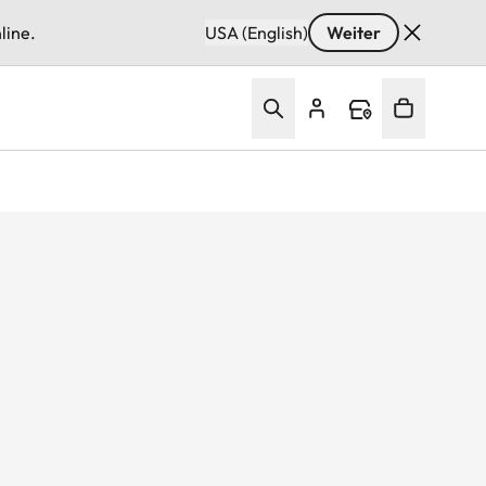
line.
USA (English)
Weiter