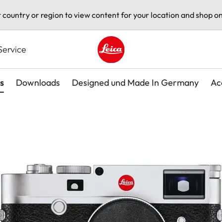
t country or region to view content for your location and shop on
Service
Leica logo - Home
s
Downloads
Designed und Made In Germany
Ac