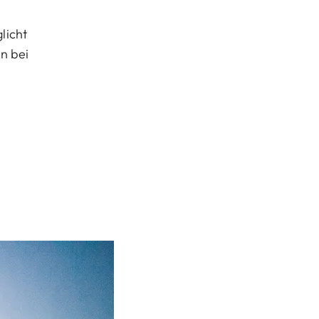
licht
n bei