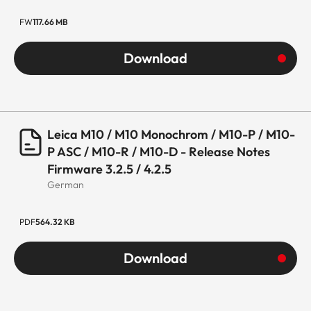
FW
117.66 MB
Download
Leica M10 / M10 Monochrom / M10-P / M10-
P ASC / M10-R / M10-D - Release Notes
Firmware 3.2.5 / 4.2.5
German
PDF
564.32 KB
Download