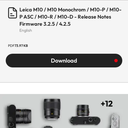
Leica M10 / M10 Monochrom / M10-P / M10-
P ASC / M10-R / M10-D - Release Notes
Firmware 3.2.5 / 4.2.5
English
PDF
73.97 KB
Download