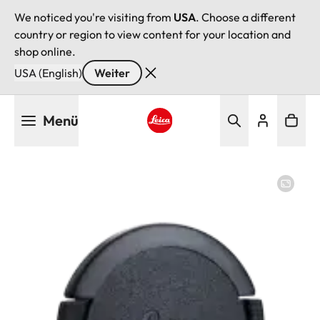
We noticed you're visiting from
USA
. Choose a different
country or region to view content for your location and
shop online.
USA (English)
Weiter
Direkt
Menü
zum
Inhalt
Leica logo - Home