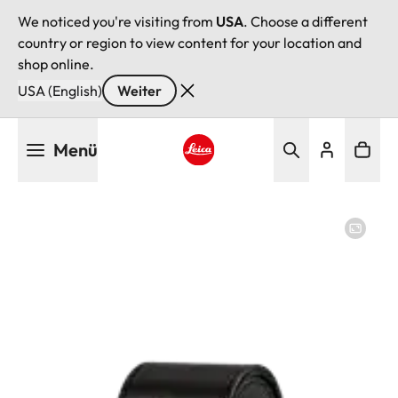
We noticed you're visiting from
USA
. Choose a different
country or region to view content for your location and
shop online.
USA (English)
Weiter
Direkt
Menü
zum
Inhalt
Leica logo - Home