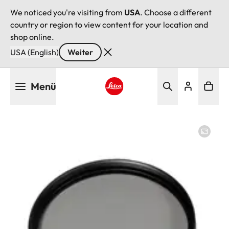
We noticed you're visiting from
USA
. Choose a different
country or region to view content for your location and
shop online.
USA (English)
Weiter
Direkt
Menü
zum
Inhalt
Leica logo - Home