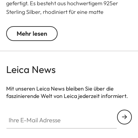
gefertigt. Es besteht aus hochwertigem 925er
Sterling Silber, rhodiniert für eine matte
Oberfläche, und verfügt über ein schwarzes Logo
mit Kaltemaille, das einen anspruchsvollen Akzent
Mehr lesen
setzt.
Das Band besteht aus strapazierfähigem Leder
und garantiert sowohl Komfort als auch Stil.
Leica News
Erhältlich ab Mai 2025.
Mit unseren Leica News bleiben Sie über die
faszinierende Welt von Leica jederzeit informiert.
Ihre E-Mail Adresse