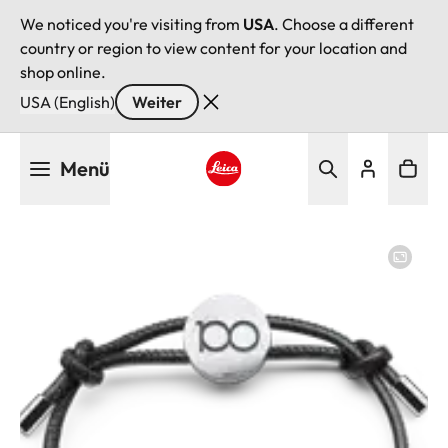
We noticed you're visiting from
USA
. Choose a different
country or region to view content for your location and
shop online.
USA (English)
Weiter
Direkt
Menü
zum
Inhalt
Leica logo - Home