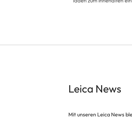
laden zum Innehalten ein
Leica News
Mit unseren Leica News blei
Ihre E-Mail Adresse