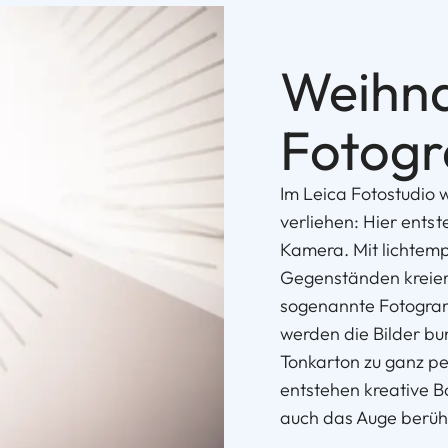
Weihna
Fotog
Im Leica Fotostudio 
verliehen: Hier ents
Kamera. Mit lichtemp
Gegenständen kreiere
sogenannte Fotogra
werden die Bilder bun
Tonkarton zu ganz pe
entstehen kreative B
auch das Auge berüh