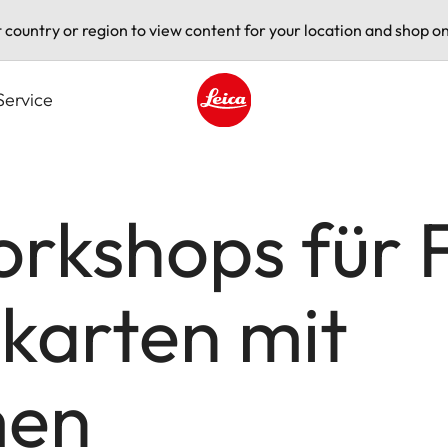
t country or region to view content for your location and shop on
Service
Leica logo - Home
rkshops für F
karten mit
men