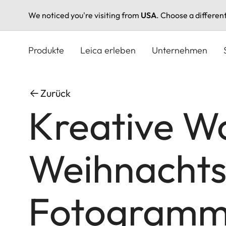
We noticed you're visiting from
USA
. Choose a differen
Direkt
zum
Produkte
Leica erleben
Unternehmen
Inhalt
Zurück
Kreative Wo
Weihnachts
Fotogram