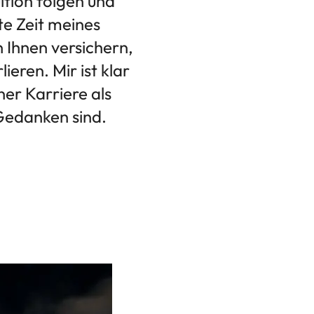
ition folgen und
te Zeit meines
 Ihnen versichern,
ieren. Mir ist klar
er Karriere als
 Gedanken sind.