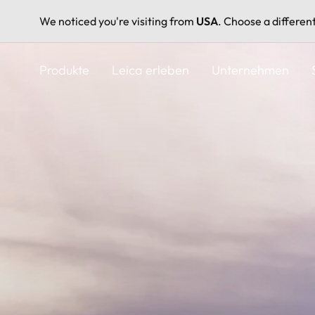
We noticed you're visiting from
USA
. Choose a differen
Direkt
zum
Produkte
Leica erleben
Unternehmen
Inhalt