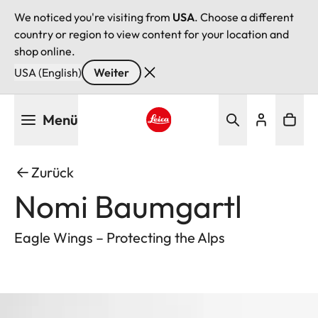
We noticed you're visiting from
USA
. Choose a different
country or region to view content for your location and
shop online.
USA (English)
Weiter
Direkt
Menü
zum
Inhalt
Leica logo - Home
Zurück
Nomi Baumgartl
Eagle Wings – Protecting the Alps