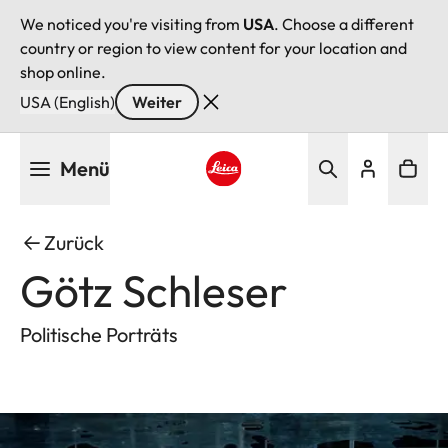
We noticed you're visiting from
USA
. Choose a different
country or region to view content for your location and
shop online.
USA (English)
Weiter
Direkt
Menü
zum
Inhalt
Leica logo - Home
Zurück
Götz Schleser
Politische Porträts