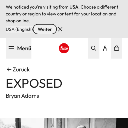
We noticed you're visiting from
USA
. Choose a different
country or region to view content for your location and
shop online.
USA (English)
Weiter
Direkt
Menü
zum
Inhalt
Leica logo - Home
Zurück
EXPOSED
Bryan Adams