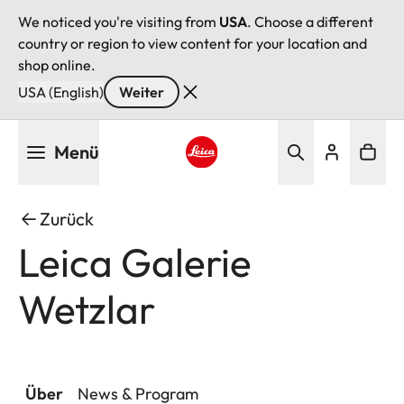
We noticed you're visiting from
USA
. Choose a different
country or region to view content for your location and
shop online.
USA (English)
Weiter
Direkt
Menü
zum
Inhalt
Leica logo - Home
Zurück
Leica Galerie
Wetzlar
Über
News & Program