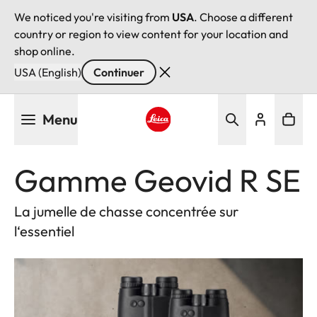
We noticed you're visiting from
USA
. Choose a different
country or region to view content for your location and
shop online.
USA (English)
Continuer
Aller
Menu
au
contenu
Leica logo - Home
principal
Gamme Geovid R SE
La jumelle de chasse concentrée sur
l‘essentiel