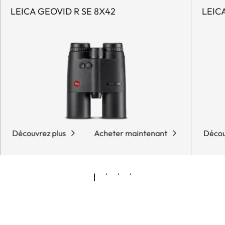
LEICA GEOVID R SE 8X42
LEIC
Découvrez plus
Acheter maintenant
Décou