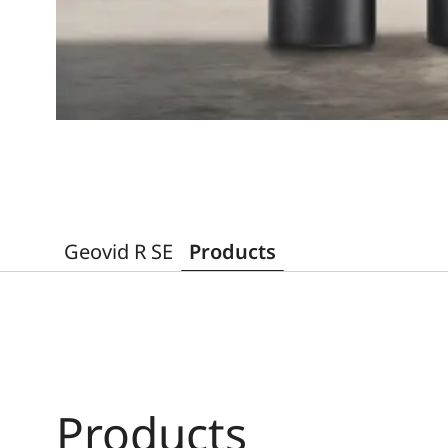
Geovid R SE
Products
Products