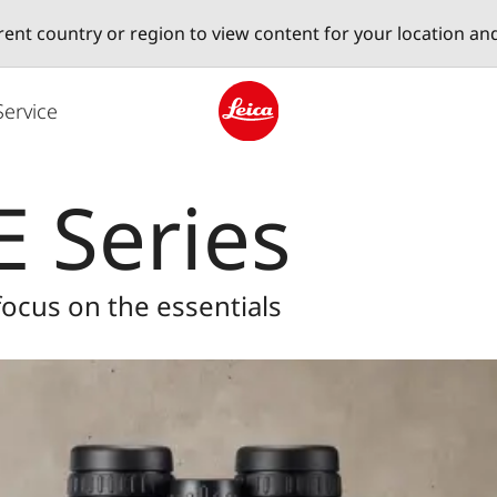
erent country or region to view content for your location an
Service
Leica logo - Home
E Series
focus on the essentials