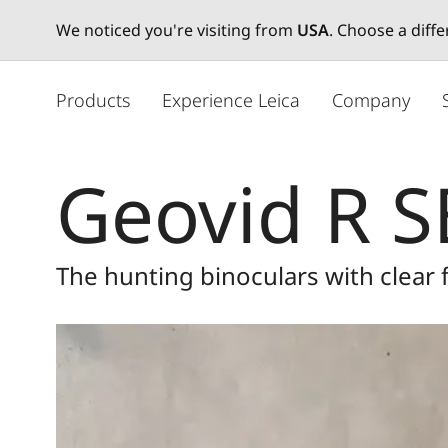
We noticed you're visiting from
USA
. Choose a diff
주
요
Products
Experience Leica
Company
콘
텐
츠
Geovid R S
로
건
너
뛰
The hunting binoculars with clear 
기