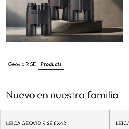
Geovid R SE
Products
Nuevo en nuestra familia
LEICA GEOVID R SE 8X42
LEIC