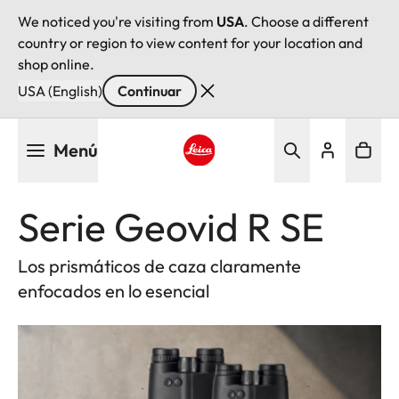
We noticed you're visiting from
USA
. Choose a different
country or region to view content for your location and
shop online.
USA (English)
Continuar
Pasar
Menú
al
contenido
Leica logo - Home
principal
Serie Geovid R SE
Los prismáticos de caza claramente
enfocados en lo esencial