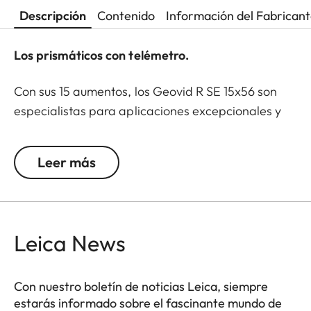
Descripción
Contenido
Información del Fabrican
Los prismáticos con telémetro.
Con sus 15 aumentos, los Geovid R SE 15x56 son
especialistas para aplicaciones excepcionales y
facilitan la tarea de encontrar la presa en vastos
paisajes y reconocer los más finos detalles. Estos
Leer más
prismáticos también están predestinados para la
caza de largo alcance. Los modelos Geovid R SE
son ya clásicos entre los prismáticos con telémetro
de Leica, y ahora tienen cada vez más usuarios
Leica News
gracias a las características esenciales de
producto basadas en la acreditada familia
Geovid. Todos los modelos son extremadamente
Con nuestro boletín de noticias Leica, siempre
estarás informado sobre el fascinante mundo de
resistentes y precisos, y están equipados con