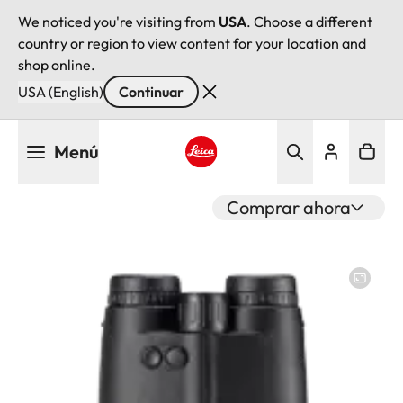
We noticed you're visiting from
USA
. Choose a different
country or region to view content for your location and
shop online.
USA (English)
Continuar
Pasar
Menú
al
contenido
Leica logo - Home
principal
Comprar ahora